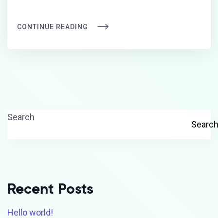
CONTINUE READING
Search
Searc
Recent Posts
Hello world!