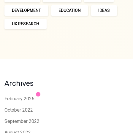
DEVELOPMENT
EDUCATION
IDEAS
UX RESEARCH
Archives
February 2026
October 2022
September 2022
August 2022