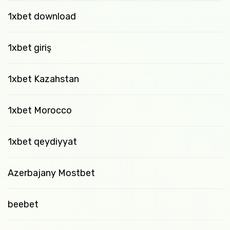
1xbet download
1xbet giriş
1xbet Kazahstan
1xbet Morocco
1xbet qeydiyyat
Azerbajany Mostbet
beebet