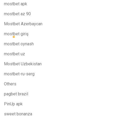
mostbet apk
mostbet az 90
Mostbet Azerbaycan
mostbet giriş
mostbet oynash
mostbet uz
Mostbet Uzbekistan
mostbet-ru-serg
Others
pagbet brazil
PinUp apk
sweet bonanza