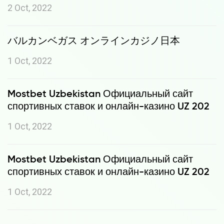
2 Oct, 2022
バルカンベガス オンラインカジノ日本
1 Oct, 2022
Mostbet Uzbekistan Официальный сайт
спортивных ставок и онлайн-казино UZ 202
1 Oct, 2022
Mostbet Uzbekistan Официальный сайт
спортивных ставок и онлайн-казино UZ 202
1 Oct, 2022