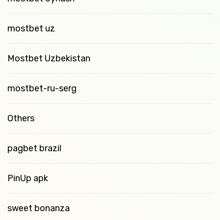
mostbet uz
Mostbet Uzbekistan
mostbet-ru-serg
Others
pagbet brazil
PinUp apk
sweet bonanza