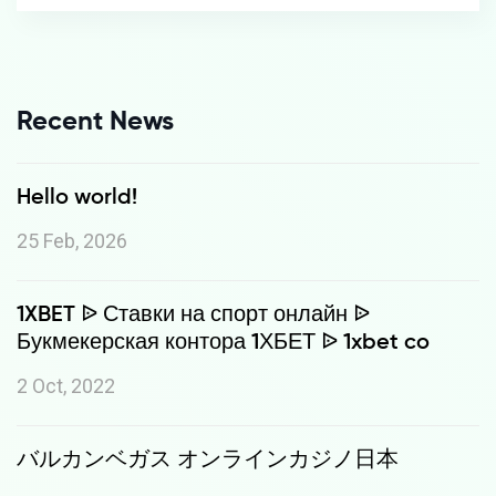
Recent News
Hello world!
25 Feb, 2026
1XBET ᐉ Ставки на спорт онлайн ᐉ
Букмекерская контора 1ХБЕТ ᐉ 1xbet co
2 Oct, 2022
バルカンベガス オンラインカジノ日本