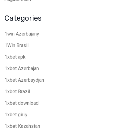
Categories
1win Azerbajany
1Win Brasil
1xbet apk
1xbet Azerbajan
1xbet Azerbaydjan
1xbet Brazil
1xbet download
1xbet giriş
1xbet Kazahstan