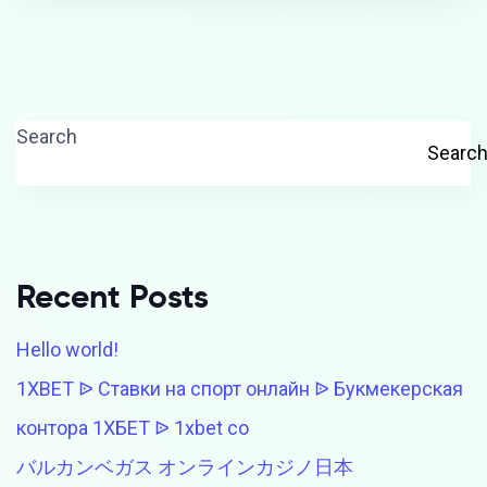
Search
Searc
Recent Posts
Hello world!
1XBET ᐉ Ставки на спорт онлайн ᐉ Букмекерская
контора 1ХБЕТ ᐉ 1xbet co
バルカンベガス オンラインカジノ日本