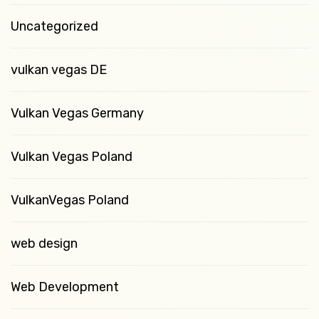
Uncategorized
vulkan vegas DE
Vulkan Vegas Germany
Vulkan Vegas Poland
VulkanVegas Poland
web design
Web Development