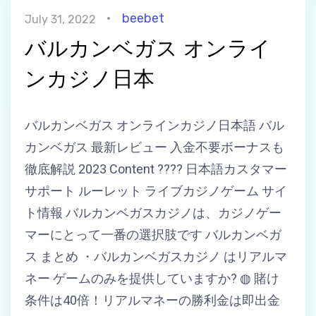
beebet
July 31, 2022
バルカンベガス オンライ
ンカジノ日本
バルカンベガス オンラインカジノ日本語 バル
カンベガス 最新レビュー 入金不要ボーナスも
徹底解説 2023 Content ???? 日本語カスタマー
サポート ルーレット ライブカジノゲーム サイ
ト情報 バルカンベガスカジノは、カジノゲー
マーにとって一番の選択肢です バルカンベガ
ス まとめ ・バルカンベガスカジノ はリアルマ
ネー ゲームのみを提供していますか? ◍ 賭け
条件は40倍！リアルマネーの勝利金は即出金