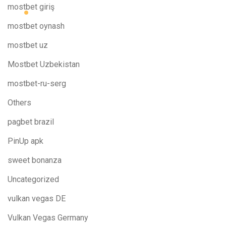
mostbet giriş
mostbet oynash
mostbet uz
Mostbet Uzbekistan
mostbet-ru-serg
Others
pagbet brazil
PinUp apk
sweet bonanza
Uncategorized
vulkan vegas DE
Vulkan Vegas Germany