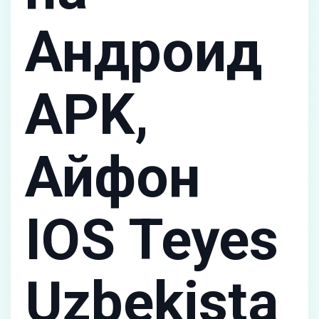
Андроид
APK,
Айфон
IOS Teyes
Uzbekista