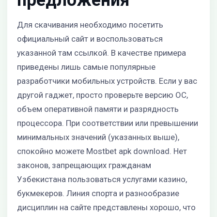
предложения
Для скачивания необходимо посетить
официальный сайт и воспользоваться
указанной там ссылкой. В качестве примера
приведены лишь самые популярные
разработчики мобильных устройств. Если у вас
другой гаджет, просто проверьте версию ОС,
объем оперативной памяти и разрядность
процессора. При соответствии или превышении
минимальных значений (указанных выше),
спокойно можете Mostbet apk download. Нет
законов, запрещающих гражданам
Узбекистана пользоваться услугами казино,
букмекеров. Линия спорта и разнообразие
дисциплин на сайте представлены хорошо, что