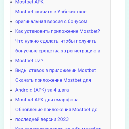
Mostbet APK
Mostbet скачать в Узбекистане:
оригинальная версия с бонусом
Как установить приложение Mostbet?
Что нужно сделать, чтобы получить
бонусные средства за регистрацию в
Mostbet UZ?
Виды ставок в приложении Mostbet
Скачать приложение Mostbet для
Android (APK) за 4 шага
Mostbet APK для смартфона
Обновление приложения Mostbet до
последней версии 2023