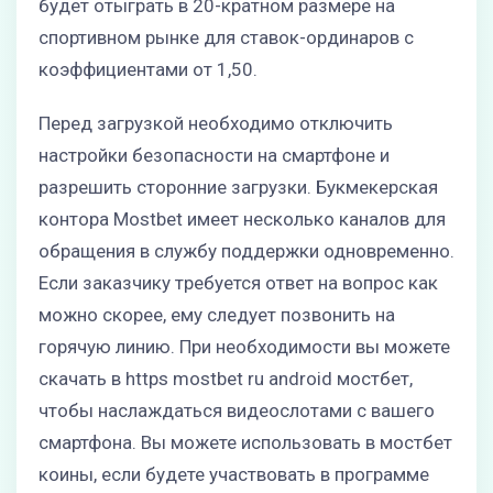
будет отыграть в 20-кратном размере на
спортивном рынке для ставок-ординаров с
коэффициентами от 1,50.
Перед загрузкой необходимо отключить
настройки безопасности на смартфоне и
разрешить сторонние загрузки. Букмекерская
контора Mostbet имеет несколько каналов для
обращения в службу поддержки одновременно.
Если заказчику требуется ответ на вопрос как
можно скорее, ему следует позвонить на
горячую линию. При необходимости вы можете
скачать в https mostbet ru android мостбет,
чтобы наслаждаться видеослотами с вашего
смартфона. Вы можете использовать в мостбет
коины, если будете участвовать в программе