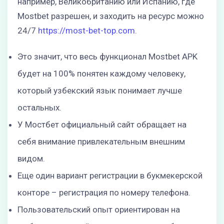
например, Великобританию или Испанию, где
Mostbet разрешен, и заходить на ресурс можно
24/7
https://most-bet-top.com
.
Это значит, что весь функционал Mostbet APK
будет на 100% понятен каждому человеку,
который узбекский язык понимает лучше
остальных.
У Мостбет официальный сайт обращает на
себя внимание привлекательным внешним
видом.
Еще один вариант регистрации в букмекерской
конторе – регистрация по номеру телефона.
Пользовательский опыт ориентирован на