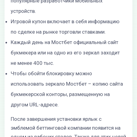
популярные разработчики мобильных
устройств.
Игровой купон включает в себя информацию
по сделке на рынке торговли ставками.
Каждый день на Мостбет официальный сайт
букмекера или на одно из его зеркал заходит
не менее 400 тыс.
Чтобы обойти блокировку можно
использовать зеркало Мостбет – копию сайта
букмекерской конторы, размещенную на
другом URL-адресе.
После завершения установки ярлык с
эмблемой беттинговой компании появится на
одном из рабочих столов. Также для этих целей