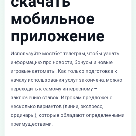
скачать
мобильное
приложение
Используйте мостбет телеграм, чтобы узнать
информацию про новости, бонусы и новые
игровые автоматы. Как только подготовка к
началу использования услуг закончена, можно
переходить к самому интересному –
заключению ставок. Игрокам предложено
несколько вариантов (линии, экспресс,
ординары), которые обладают определенными
преимуществами.