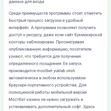
данные для входа.
Среди преимуществ программы стоит отметить
быстрый процесс загрузки и удобный
интерфейс. А программа позволяет получить
доступ к ресурсу, даже если сайт букмекерской
конторы заблокирован. Просматривая
опубликованную информацию, посетители
узнают, что требуется для получения
определенного поощрения. Ее запуск
производится mostbet yuklab olish
автоматически в любом используемом
браузере портативного устройства. Для
полноценной работы мобильной версии
Мостбет казино не нужно загружать и
устанавливать дополнительный софт. Здесь