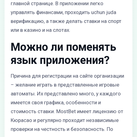
главной странице. В приложении легко
управлять финансами, проходить uchun juda
верификацию, а также делать ставки на спорт
или в казино и на слотах.
Можно ли поменять
язык приложения?
Причина для регистрации на сайте организации
– желание играть в представленные игровые
автоматы. Их представлено много, у каждого
имеется своя графика, особенности и
стоимость ставки. MostBet имеет лицензию от
Кюрасао и регулярно проходит независимые
проверки на честность и безопасность. По