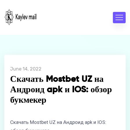
June 14, 2022
Скачать Mostbet UZ на
Андроид apk и IOS: обзор
букмекер
Скачать Mostbet UZ на Андроид apk и IOS: