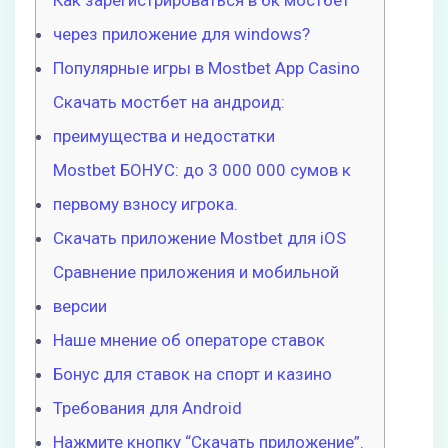
Как зарегистрироваться в бк мостбет
через приложение для windows?
Популярные игры в Mostbet App Casino
Скачать мостбет на андроид:
преимущества и недостатки
Mostbet БОНУС: до 3 000 000 сумов к
первому взносу игрока.
Скачать приложение Mostbet для iOS
Сравнение приложения и мобильной
версии
Наше мнение об операторе ставок
Бонус для ставок на спорт и казино
Требования для Android
Нажмите кнопку “Скачать приложение”.