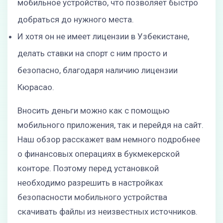
мобильное устройство, что позволяет быстро
добраться до нужного места.
И хотя он не имеет лицензии в Узбекистане,
делать ставки на спорт с ним просто и
безопасно, благодаря наличию лицензии
Кюрасао.
Вносить деньги можно как с помощью
мобильного приложения, так и перейдя на сайт.
Наш обзор расскажет вам немного подробнее
о финансовых операциях в букмекерской
конторе. Поэтому перед установкой
необходимо разрешить в настройках
безопасности мобильного устройства
скачивать файлы из неизвестных источников.