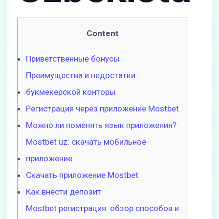
Content
Приветственные бонусы
Преимущества и недостатки
букмекерской конторы
Регистрация через приложение Mostbet
Можно ли поменять язык приложения?
Mostbet uz: скачать мобильное
приложение
Скачать приложение Mostbet
Как внести депозит
Mostbet регистрация: обзор способов и