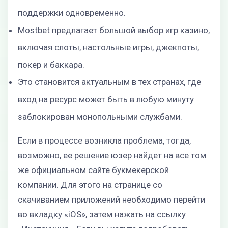
поддержки одновременно.
Mostbet предлагает большой выбор игр казино,
включая слоты, настольные игры, джекпоты,
покер и баккара.
Это становится актуальным в тех странах, где
вход на ресурс может быть в любую минуту
заблокирован монопольными службами.
Если в процессе возникла проблема, тогда,
возможно, ее решение юзер найдет на все том
же официальном сайте букмекерской
компании. Для этого на странице со
скачиванием приложений необходимо перейти
во вкладку «iOS», затем нажать на ссылку