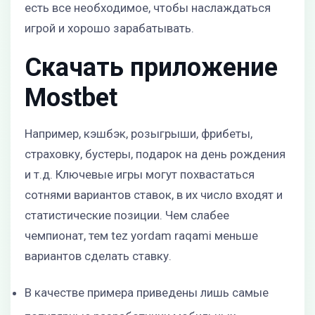
есть все необходимое, чтобы наслаждаться
игрой и хорошо зарабатывать.
Скачать приложение
Mostbet
Например, кэшбэк, розыгрыши, фрибеты,
страховку, бустеры, подарок на день рождения
и т.д. Ключевые игры могут похвастаться
сотнями вариантов ставок, в их число входят и
статистические позиции. Чем слабее
чемпионат, тем tez yordam raqami меньше
вариантов сделать ставку.
В качестве примера приведены лишь самые