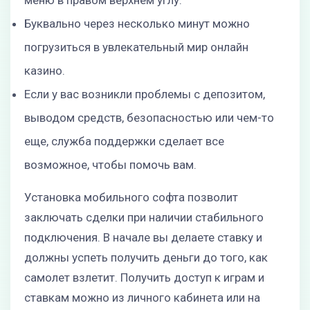
меню в правом верхнем углу.
Буквально через несколько минут можно
погрузиться в увлекательный мир онлайн
казино.
Если у вас возникли проблемы с депозитом,
выводом средств, безопасностью или чем-то
еще, служба поддержки сделает все
возможное, чтобы помочь вам.
Установка мобильного софта позволит
заключать сделки при наличии стабильного
подключения. В начале вы делаете ставку и
должны успеть получить деньги до того, как
самолет взлетит. Получить доступ к играм и
ставкам можно из личного кабинета или на