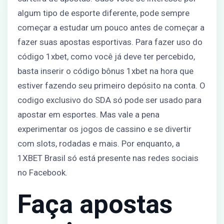
algum tipo de esporte diferente, pode sempre
começar a estudar um pouco antes de começar a
fazer suas apostas esportivas. Para fazer uso do
código 1xbet, como você já deve ter percebido,
basta inserir o código bônus 1xbet na hora que
estiver fazendo seu primeiro depósito na conta. O
codigo exclusivo do SDA só pode ser usado para
apostar em esportes. Mas vale a pena
experimentar os jogos de cassino e se divertir
com slots, rodadas e mais. Por enquanto, a
1XBET Brasil só está presente nas redes sociais
no Facebook.
Faça apostas