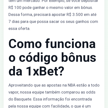
tem um mercado. Por exemplo, se você depositar
R$ 100 pode ganhar o mesmo valor em bônus.
Dessa forma, precisará apostar R$ 3.500 em até
7 dias para que possa sacar os seus ganhos com
essa oferta.
Como funciona
o código bônus
da 1xBet?
Aproveitando que as apostas na NBA estão a todo
vapor, nossa equipe também comparou as odds
do Basquete. Essa informação foi encontrada
pela nossa equipe com facilidade, o que é um