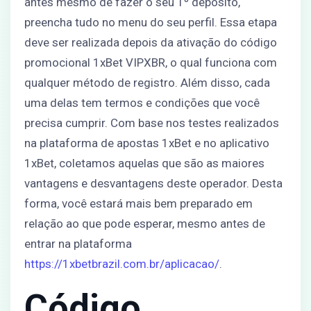
antes mesmo de fazer o seu 1º depósito,
preencha tudo no menu do seu perfil. Essa etapa
deve ser realizada depois da ativação do código
promocional 1xBet VIPXBR, o qual funciona com
qualquer método de registro. Além disso, cada
uma delas tem termos e condições que você
precisa cumprir. Com base nos testes realizados
na plataforma de apostas 1xBet e no aplicativo
1xBet, coletamos aquelas que são as maiores
vantagens e desvantagens deste operador. Desta
forma, você estará mais bem preparado em
relação ao que pode esperar, mesmo antes de
entrar na plataforma
https://1xbetbrazil.com.br/aplicacao/
.
Código