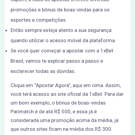
promoções e bônus de boas-vindas para os
esportes e competições.
Então sempre esteja atento a sua segurança
quando utilizar o acesso móvel da plataforma.
Se você quer começar a apostar com a 1xBet
Brasil, vamos te explicar passo a passo e
esclarecer todas as dúvidas.
Clique em “Apostar Agora”, aqui em cima. Assim,
você terá acesso ao site oficial da 1xBet. Para dar
um bom exemplo, o bônus de boas-vindas
Parimatch é de até R$ 500, e essa já é
considerada uma promoção acima da média, já
que outros sites ficam na média dos R$ 300.