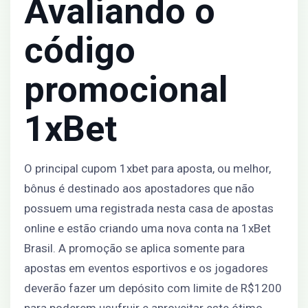
Avaliando o
código
promocional
1xBet
O principal cupom 1xbet para aposta, ou melhor,
bônus é destinado aos apostadores que não
possuem uma registrada nesta casa de apostas
online e estão criando uma nova conta na 1xBet
Brasil. A promoção se aplica somente para
apostas em eventos esportivos e os jogadores
deverão fazer um depósito com limite de R$1200