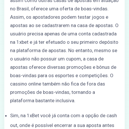
assim como outras casas de apostas em atuação
no Brasil, oferece uma oferta de boas-vindas.
Assim, os apostadores podem testar jogos e
apostas ao se cadastrarem na casa de apostas. O
usuário precisa apenas de uma conta cadastrada
na 1xbet e já ter efetuado o seu primeiro depósito
na plataforma de apostas. No entanto, mesmo se
o usuário não possuir um cupom, a casa de
apostas oferece diversas promoções e bônus de
boas-vindas para os esportes e competições. O
cassino online também não fica de fora das
promoções de boas-vindas, tornando a
plataforma bastante inclusiva.
Sim, na 1xBet você já conta com a opção de cash
out, onde é possível encerrar a sua aposta antes