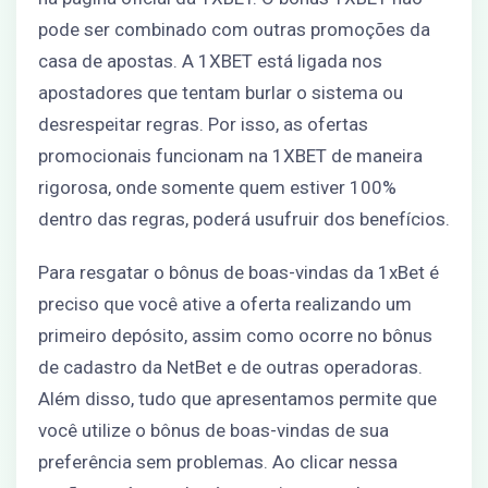
pode ser combinado com outras promoções da
casa de apostas. A 1XBET está ligada nos
apostadores que tentam burlar o sistema ou
desrespeitar regras. Por isso, as ofertas
promocionais funcionam na 1XBET de maneira
rigorosa, onde somente quem estiver 100%
dentro das regras, poderá usufruir dos benefícios.
Para resgatar o bônus de boas-vindas da 1xBet é
preciso que você ative a oferta realizando um
primeiro depósito, assim como ocorre no bônus
de cadastro da NetBet e de outras operadoras.
Além disso, tudo que apresentamos permite que
você utilize o bônus de boas-vindas de sua
preferência sem problemas. Ao clicar nessa