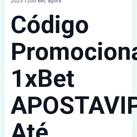
2023 1200 BRL agora
Código
Promocion
1xBet
APOSTAVIP
Até