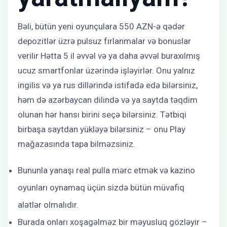
Bəli, bütün yeni oyunçulara 550 AZN-ə qədər
depozitlər üzrə pulsuz fırlanmalar və bonuslar
verilir Hətta 5 il əvvəl və ya daha əvvəl buraxılmış
ucuz smartfonlar üzərində işləyirlər. Onu yalnız
ingilis və ya rus dillərində istifadə edə bilərsiniz,
həm də azərbaycan dilində və ya saytda təqdim
olunan hər hansı birini seçə bilərsiniz. Tətbiqi
birbaşa saytdan yükləyə bilərsiniz – onu Play
mağazasında tapa bilməzsiniz.
Bununla yanaşı real pulla mərc etmək və kazino
oyunları oynamaq üçün sizdə bütün müvafiq
alətlər olmalıdır.
Burada onları xoşagəlməz bir məyusluq gözləyir –