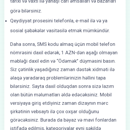
tarixi və vaxtı ilə yanaşı cari əmsalları və bazarları
görə bilərsiniz.
Qeydiyyat prosesini telefonla, e-mail ilə və ya
sosial şəbəkələr vasitəsilə etmək mümkündür.
Daha sonra, SMS kodu almaq üçün mobil telefon
nömrəsini daxil edərək, 1 AZN-dən aşağı olmayan
məbləği daxil edin və “Ödəmək” düyməsini basın.
Siz çətinlik yaşadığınız zaman dəstək xidməti ilə
əlaqə yaradaraq problemlərinizin həllini tapa
bilərsiniz. Sayta daxil olduqdan sonra sizə lazım
olan bütün məlumatları əldə edəcəksiniz. Mobil
versiyaya giriş etdiyiniz zaman dizaynın mərc
şirkətinin vebsaytı ilə çox oxşar olduğunu
görəcəksiniz. Burada da bəyaz və mavi fonlardan
istifadə edilmiş, kateqoriyalar eyni şəkildə