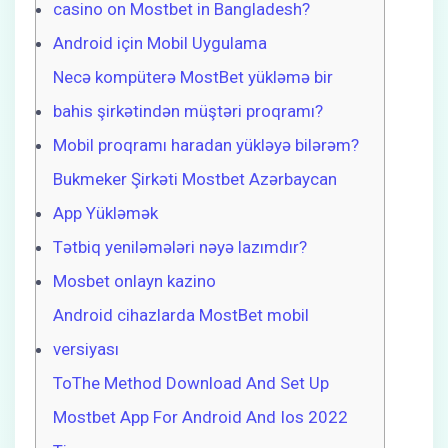
casino on Mostbet in Bangladesh?
Android için Mobil Uygulama
Necə kompüterə MostBet yükləmə bir
bahis şirkətindən müştəri proqramı?
Mobil proqramı haradan yükləyə bilərəm?
Bukmeker Şirkəti Mostbet Azərbaycan
App Yükləmək
Tətbiq yeniləmələri nəyə lazımdır?
Mosbet onlayn kazino
Android cihazlarda MostBet mobil
versiyası
ToThe Method Download And Set Up
Mostbet App For Android And Ios 2022