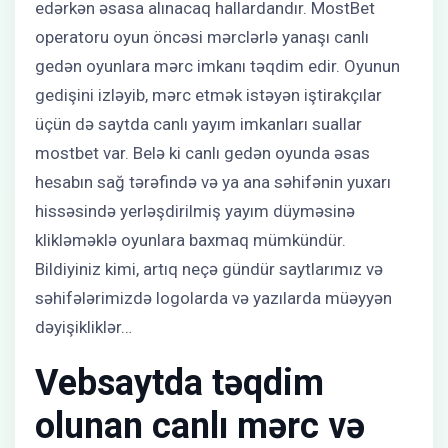
edərkən əsasa alınacaq hallardandır. MostBet
operatoru oyun öncəsi mərclərlə yanaşı canlı
gedən oyunlara mərc imkanı təqdim edir. Oyunun
gedişini izləyib, mərc etmək istəyən iştirakçılar
üçün də saytda canlı yayım imkanları suallar
mostbet var. Belə ki canlı gedən oyunda əsas
hesabın sağ tərəfində və ya ana səhifənin yuxarı
hissəsində yerləşdirilmiş yayım düyməsinə
klikləməklə oyunlara baxmaq mümkündür.
Bildiyiniz kimi, artıq neçə gündür saytlarımız və
səhifələrimizdə logolarda və yazılarda müəyyən
dəyişikliklər…
Vebsaytda təqdim
olunan canlı mərc və