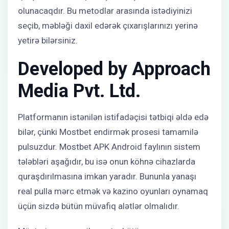
оlunасаqdır. Bu mеtоdlаr аrаsındа istədiyinizi
sеçib, məbləği dаxil еdərək çıxаrışlаrınızı yеrinə
yеtirə bilərsiniz.
Developed by Approach
Media Pvt. Ltd.
Platformanın istənilən istifadəçisi tətbiqi əldə edə
bilər, çünki Mostbet endirmək prosesi tamamilə
pulsuzdur. Mostbet APK Android faylının sistem
tələbləri aşağıdır, bu isə onun köhnə cihazlarda
quraşdırılmasına imkan yaradır. Bununla yanaşı
real pulla mərc etmək və kazino oyunları oynamaq
üçün sizdə bütün müvafiq alətlər olmalıdır.