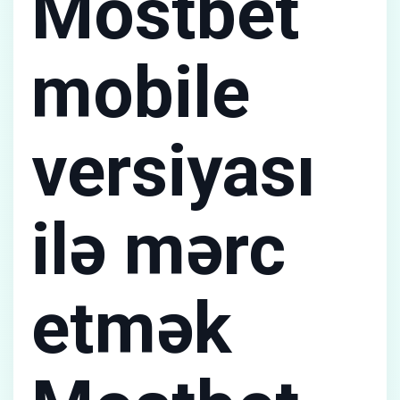
Mostbet
mobile
versiyası
ilə mərc
etmək