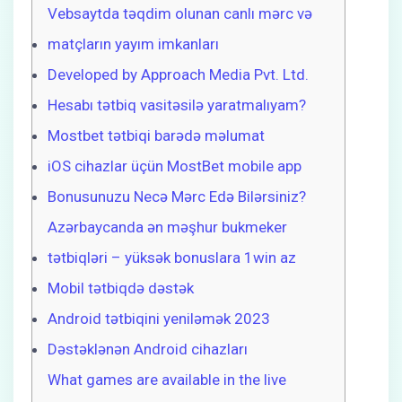
Vebsaytda təqdim olunan canlı mərc və
matçların yayım imkanları
Developed by Approach Media Pvt. Ltd.
Hesabı tətbiq vasitəsilə yaratmalıyam?
Mostbet tətbiqi barədə məlumat
iOS cihazlar üçün MostBet mobile app
Bonusunuzu Necə Mərc Edə Bilərsiniz?
Azərbaycanda ən məşhur bukmeker
tətbiqləri – yüksək bonuslara 1win az
Mobil tətbiqdə dəstək
Android tətbiqini yeniləmək 2023
Dəstəklənən Android cihazları
What games are available in the live