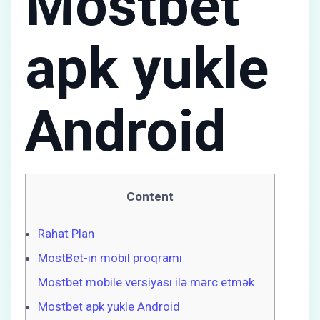
Mostbet
apk yukle
Android
Content
Rahat Plan
MostBet-in mobil proqramı
Mostbet mobile versiyası ilə mərc etmək
Mostbet apk yukle Android