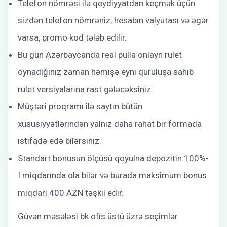
Telefon nömrəsi ilə qeydiyyatdan keçmək üçün
sizdən telefon nömrəniz, hesabın valyutası və əgər
varsa, promo kod tələb edilir.
Bu gün Azərbaycanda real pulla onlayn rulet
oynadığınız zaman həmişə eyni quruluşa sahib
rulet versiyalarına rast gələcəksiniz.
Müştəri proqramı ilə saytın bütün
xüsusiyyətlərindən yalnız daha rahat bir formada
istifadə edə bilərsiniz.
Standart bonusun ölçüsü qoyulna depozitin 100%-
I miqdarında ola bilər və burada maksimum bonus
miqdarı 400 AZN təşkil edir.
Güvən məsələsi bk ofis üstü üzrə seçimlər