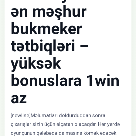
ən məşhur
bukmeker
tətbiqləri –
yüksək
bonuslara 1win
az
[newline]Məlumatları doldurduqdan sonra
çıxarışlar sizin üçün əlçatan olacaqdır. Hər yerdə
oyunçunun qələbədə qalmasına kömək edəcək