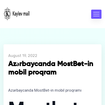
August 19, 2022
Azərbaycanda MostBet-in
mobil proqram
Azərbaycanda MostBet-in mobil proqramı