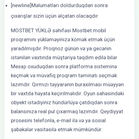
[newline]Məlumatları doldurduqdan sonra
çıxarışlar sizin üçün əlçatan olacaqdır.
MOSTBET YÜKLƏ səhifəsi Mostbet mobil
proqramını yükləməyinizə kömək etmək üçün
yaradılmışdır. Proqnoz günün və ya gecənin
istənilən vaxtında müştəriyə təqdim edilə bilər.
Mesajı oxuduqdan sonra platforma sisteminə
keçmək və müvafiq proqram təminatı seçmək
lazımdır. Qırmızı təyyarənin buraxılması müəyyən
bir vaxtda həyata keçirilməlidir. Oyun sahəsindəki
obyekt istədiyiniz hündürlüyə çatdıqdan sonra
balansınıza real pul çıxarmaq lazımdır. Qeydiyyat
prosesini telefonla, e-mail ilə və ya sosial
şəbəkələr vasitəsilə etmək mümkündür.