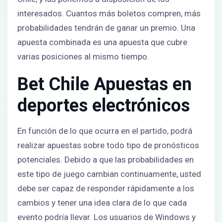
interesados. Cuantos más boletos compren, más
probabilidades tendrán de ganar un premio. Una
apuesta combinada es una apuesta que cubre
varias posiciones al mismo tiempo.
Bet Chile Apuestas en
deportes electrónicos
En función de lo que ocurra en el partido, podrá
realizar apuestas sobre todo tipo de pronósticos
potenciales. Debido a que las probabilidades en
este tipo de juego cambian continuamente, usted
debe ser capaz de responder rápidamente a los
cambios y tener una idea clara de lo que cada
evento podría llevar. Los usuarios de Windows y