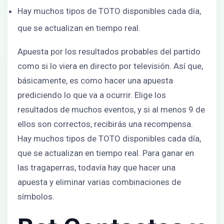
Hay muchos tipos de TOTO disponibles cada día,
que se actualizan en tiempo real.
Apuesta por los resultados probables del partido
como si lo viera en directo por televisión. Así que,
básicamente, es como hacer una apuesta
prediciendo lo que va a ocurrir. Elige los
resultados de muchos eventos, y si al menos 9 de
ellos son correctos, recibirás una recompensa.
Hay muchos tipos de TOTO disponibles cada día,
que se actualizan en tiempo real. Para ganar en
las tragaperras, todavía hay que hacer una
apuesta y eliminar varias combinaciones de
símbolos.