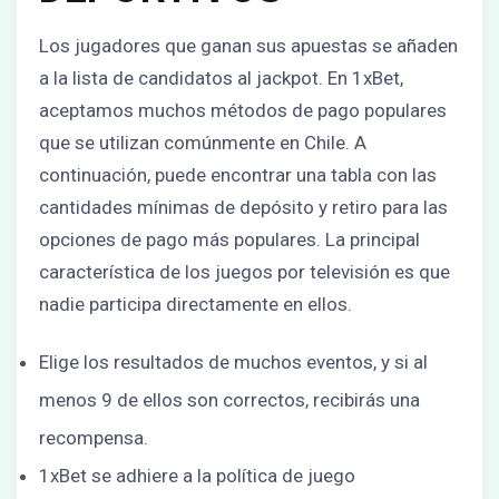
Los jugadores que ganan sus apuestas se añaden
a la lista de candidatos al jackpot. En 1xBet,
aceptamos muchos métodos de pago populares
que se utilizan comúnmente en Chile. A
continuación, puede encontrar una tabla con las
cantidades mínimas de depósito y retiro para las
opciones de pago más populares. La principal
característica de los juegos por televisión es que
nadie participa directamente en ellos.
Elige los resultados de muchos eventos, y si al
menos 9 de ellos son correctos, recibirás una
recompensa.
1xBet se adhiere a la política de juego