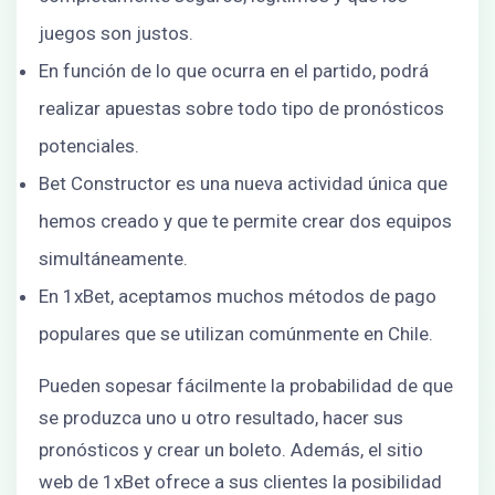
juegos son justos.
En función de lo que ocurra en el partido, podrá
realizar apuestas sobre todo tipo de pronósticos
potenciales.
Bet Constructor es una nueva actividad única que
hemos creado y que te permite crear dos equipos
simultáneamente.
En 1xBet, aceptamos muchos métodos de pago
populares que se utilizan comúnmente en Chile.
Pueden sopesar fácilmente la probabilidad de que
se produzca uno u otro resultado, hacer sus
pronósticos y crear un boleto. Además, el sitio
web de 1xBet ofrece a sus clientes la posibilidad