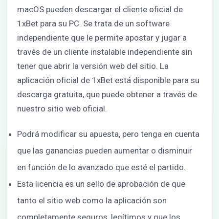
macOS pueden descargar el cliente oficial de
1xBet para su PC. Se trata de un software
independiente que le permite apostar y jugar a
través de un cliente instalable independiente sin
tener que abrir la versión web del sitio. La
aplicación oficial de 1xBet está disponible para su
descarga gratuita, que puede obtener a través de
nuestro sitio web oficial.
Podrá modificar su apuesta, pero tenga en cuenta
que las ganancias pueden aumentar o disminuir
en función de lo avanzado que esté el partido.
Esta licencia es un sello de aprobación de que
tanto el sitio web como la aplicación son
completamente seguros, legítimos y que los