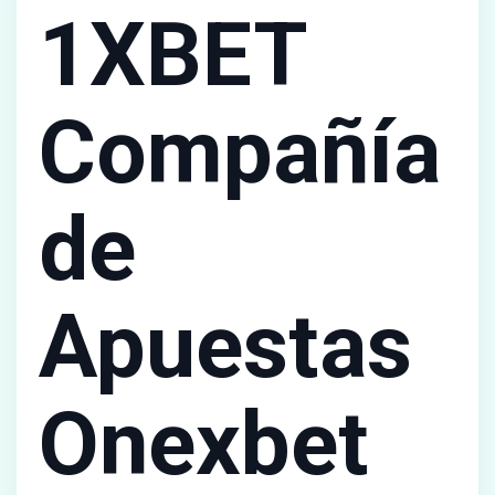
1XBET
Compañía
de
Apuestas
Onexbet