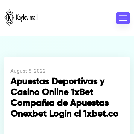
August 8, 2022
Apuestas Deportivas y
Casino Online 1xBet
Compañía de Apuestas
Onexbet Login cl 1xbet.co