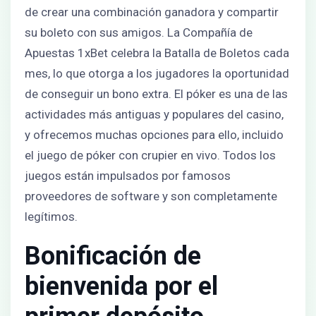
de crear una combinación ganadora y compartir
su boleto con sus amigos. La Compañía de
Apuestas 1xBet celebra la Batalla de Boletos cada
mes, lo que otorga a los jugadores la oportunidad
de conseguir un bono extra. El póker es una de las
actividades más antiguas y populares del casino,
y ofrecemos muchas opciones para ello, incluido
el juego de póker con crupier en vivo. Todos los
juegos están impulsados por famosos
proveedores de software y son completamente
legítimos.
Bonificación de
bienvenida por el