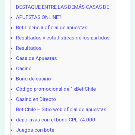
DESTAQUE ENTRE LAS DEMÁS CASAS DE
APUESTAS ONLINE?
Bet Licencia oficial de apuestas
Resultados y estadísticas de los partidos
Resultados
Casa de Apuestas
Casino
Bono de casino
Código promocional de 1xBet Chile
Casino en Directo
Bet Chile – Sitio web oficial de apuestas
deportivas con el bono CPL 74.000
Juegos con bote