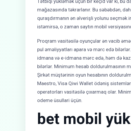
Tətbiqi yükləmək üçün bir keçid var ki, bu 
mağazasında təkrarlanır. Bu səbəbdən, daha
quraşdırmanın ən əlverişli yolunu seçmək 
istəmirsə, o zaman saytın mobil versiyasınd
Proqram vasitəsilə oyunçular ən vacib əməl
pul əməliyyatları apara və mərc edə bilərlə
idmana və e-idmana mərc edə, həm də kazino
bilərlər. Minimum hesab doldurulmasının mə
Şirkət müştərinin oyun hesabının doldurulma
Maestro, Visa Qiwi Wallet ödəniş sistemlər
operatorları vasitəsilə çıxarmaq olar. Mi
odeme üsullari üçün.
bet mobil yük