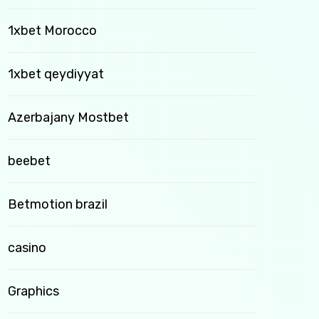
1xbet Morocco
1xbet qeydiyyat
Azerbajany Mostbet
beebet
Betmotion brazil
casino
Graphics