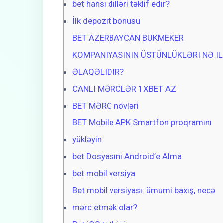
bet hansı dilləri təklif edir?
İlk depozit bonusu
BET AZERBAYCAN BUKMEKER
KOMPANIYASININ ÜSTÜNLÜKLƏRI NƏ I
ƏLAQƏLIDIR?
CANLI MƏRCLƏR 1XBET AZ
BET MƏRC növləri
BET Mobile APK Smartfon proqramını
yükləyin
bet Dosyasını Android’e Alma
bet mobil versiya
Bet mobil versiyası: ümumi baxış, necə
mərc etmək olar?