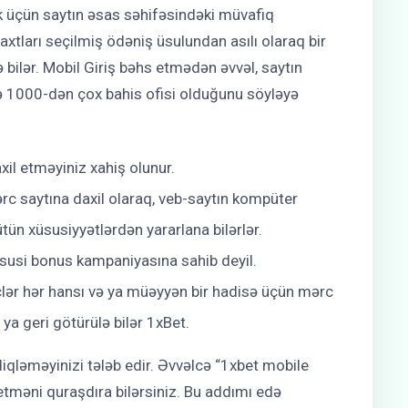
 üçün saytın əsas səhifəsindəki müvafiq
xtları seçilmiş ödəniş üsulundan asılı olaraq bir
bilər. Mobil Giriş bəhs etmədən əvvəl, saytın
ə 1000-dən çox bahis ofisi olduğunu söyləyə
xil etməyiniz xahiş olunur.
ərc saytına daxil olaraq, veb-saytın kompüter
ün xüsusiyyətlərdən yararlana bilərlər.
üsusi bonus kampaniyasına sahib deyil.
lər hər hansı və ya müəyyən bir hadisə üçün mərc
 ya geri götürülə bilər 1xBet.
iqləməyinizi tələb edir. Əvvəlcə “1xbet mobile
etməni quraşdıra bilərsiniz. Bu addımı edə