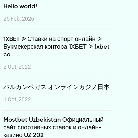
Hello world!
25 Feb, 2026
1XBET ᐉ Ставки на спорт онлайн ᐉ
Букмекерская контора 1ХБЕТ ᐉ 1xbet
co
2 Oct, 2022
バルカンベガス オンラインカジノ日本
1 Oct, 2022
Mostbet Uzbekistan Официальный
сайт спортивных ставок и онлайн-
казино UZ 202