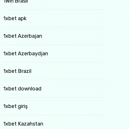
1Win Brasil
1xbet apk
1xbet Azerbajan
1xbet Azerbaydjan
1xbet Brazil
1xbet download
1xbet giriş
1xbet Kazahstan