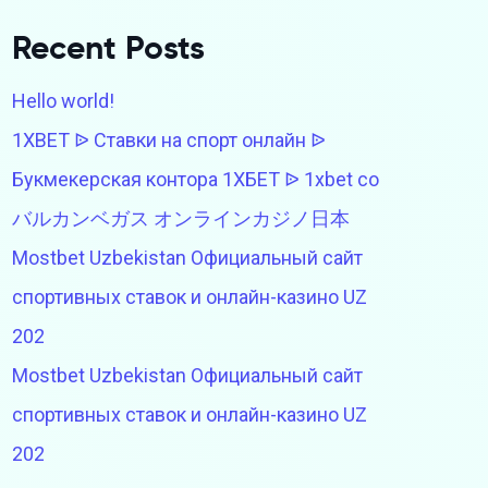
Recent Posts
Hello world!
1XBET ᐉ Ставки на спорт онлайн ᐉ
Букмекерская контора 1ХБЕТ ᐉ 1xbet co
バルカンベガス オンラインカジノ日本
Mostbet Uzbekistan Официальный сайт
спортивных ставок и онлайн-казино UZ
202
Mostbet Uzbekistan Официальный сайт
спортивных ставок и онлайн-казино UZ
202