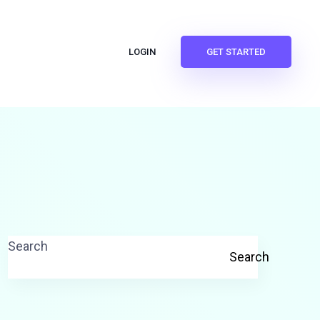
LOGIN
GET STARTED
Search
Search