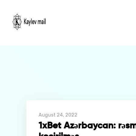
August 24, 2022
1xBet Azərbaycan: rəsm