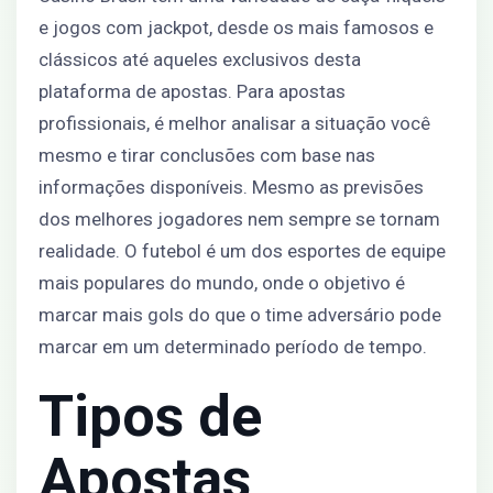
e jogos com jackpot, desde os mais famosos e
clássicos até aqueles exclusivos desta
plataforma de apostas. Para apostas
profissionais, é melhor analisar a situação você
mesmo e tirar conclusões com base nas
informações disponíveis. Mesmo as previsões
dos melhores jogadores nem sempre se tornam
realidade. O futebol é um dos esportes de equipe
mais populares do mundo, onde o objetivo é
marcar mais gols do que o time adversário pode
marcar em um determinado período de tempo.
Tipos de
Apostas