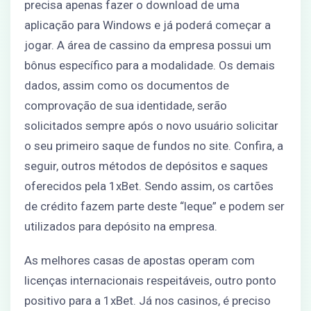
precisa apenas fazer o download de uma
aplicação para Windows e já poderá começar a
jogar. A área de cassino da empresa possui um
bônus específico para a modalidade. Os demais
dados, assim como os documentos de
comprovação de sua identidade, serão
solicitados sempre após o novo usuário solicitar
o seu primeiro saque de fundos no site. Confira, a
seguir, outros métodos de depósitos e saques
oferecidos pela 1xBet. Sendo assim, os cartões
de crédito fazem parte deste “leque” e podem ser
utilizados para depósito na empresa.
As melhores casas de apostas operam com
licenças internacionais respeitáveis, outro ponto
positivo para a 1xBet. Já nos casinos, é preciso