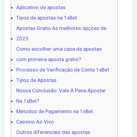
Aplicativo de apostas
Tipos de apostas na 1xBet
Apostas Gratis As melhores opções de
2023
Como escolher uma casa de apostas
com primeira aposta grátis?
Processo de Verificação de Conta 1xBet
Tipos de Apostas
Nossa Conclusão: Vale A Pena Apostar
Na 1xBet?
Métodos de Pagamento na 1xBet
Cassino Ao Vivo
Outros diferenciais das apostas