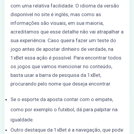
com uma relativa facilidade. O idioma da versão
disponível no site é inglês, mas como as
informações são visuais, em sua maioria,
acreditamos que esse detalhe não vai atrapalhar a
sua experiência. Caso queira fazer um teste do
jogo antes de apostar dinheiro de verdade, na
1xBet essa ação é possível. Para encontrar todos
os jogos que vamos mencionar no conteúdo,
basta usar a barra de pesquisa da 1xBet,
procurando pelo nome que deseja encontrar.
Se o esporte da aposta contar com o empate,
como por exemplo o futebol, dá para palpitar na
igualdade.
Outro destaque da 1xBet é a navegação, que pode