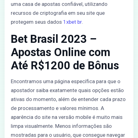
uma casa de apostas confiável, utilizando
recursos de criptografia em seu site que
protegem seus dados
1xbet br
.
Bet Brasil 2023 –
Apostas Online com
Até R$1200 de Bônus
Encontramos uma página específica para que o
apostador saiba exatamente quais opções estão
ativas do momento, além de entender cada prazo
de processamento e valores mínimos. A
aparência do site na versão mobile é muito mais
limpa visualmente. Menos informações são
mostradas para o usuário, que consegue navegar