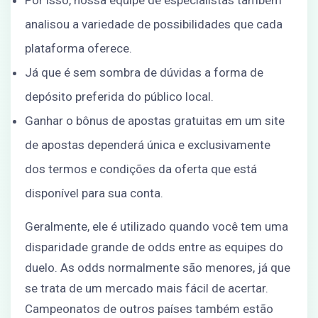
Por isso, nossa equipe de especialistas também
analisou a variedade de possibilidades que cada
plataforma oferece.
Já que é sem sombra de dúvidas a forma de
depósito preferida do público local.
Ganhar o bônus de apostas gratuitas em um site
de apostas dependerá única e exclusivamente
dos termos e condições da oferta que está
disponível para sua conta.
Geralmente, ele é utilizado quando você tem uma
disparidade grande de odds entre as equipes do
duelo. As odds normalmente são menores, já que
se trata de um mercado mais fácil de acertar.
Campeonatos de outros países também estão